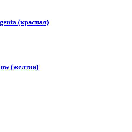
enta (красная)
low (желтая)