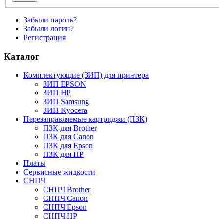
Забыли пароль?
Забыли логин?
Регистрация
Каталог
Комплектующие (ЗИП) для принтера
ЗИП EPSON
ЗИП HP
ЗИП Samsung
ЗИП Kyocera
Перезаправляемые картриджи (ПЗК)
ПЗК для Brother
ПЗК для Canon
ПЗК для Epson
ПЗК для HP
Платы
Сервисные жидкости
СНПЧ
СНПЧ Brother
СНПЧ Canon
СНПЧ Epson
СНПЧ HP