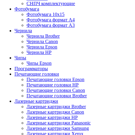
СНПЧ комплектующие
Фотобумага
Фотобумага 10х15
Фотобумага формат А4
Фотобумага формат А3
Чернила
Чернила Brother
Чернила Canon
Чернила Epson
Чернила HP
Чипы
Чипы Epson
Программаторы
Печатающие головки
Печатающие головки Epson
Печатающие головки HP
Печатающие головки Canon
Печатающие головки Brother
Лазерные картриджи
Лазерные картриджи Brother
Лазерные картриджи Canon
Лазерные картриджи HP
Лазерные картриджи Panasonic
Лазерные картриджи Samsung
Лазерные картриджи Xerox