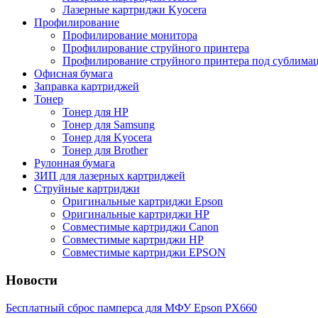
Лазерные картриджи Kyocera
Профилирование
Профилирование монитора
Профилирование струйного принтера
Профилирование струйного принтера под сублима
Офисная бумага
Заправка картриджей
Тонер
Тонер для НР
Тонер для Samsung
Тонер для Kyocera
Тонер для Brother
Рулонная бумага
ЗИП для лазерных картриджей
Струйные картриджи
Оригинальные картриджи Epson
Оригинальные картриджи НР
Cовместимые картриджи Canon
Cовместимые картриджи HP
Cовместимые картриджи EPSON
Новости
Бесплатный сброс памперса для МФУ Epson PX660