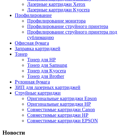
Лазерные картриджи Xerox
Лазерные картриджи Kyocera
Профилирование
Профилирование монитора
Профилирование струйного принтера
Профилирование струйного принтера под
сублимацию
Офисная бумага
Заправка картриджей
Тонер
Тонер для НР
Тонер для Samsung
Тонер для Kyocera
Тонер для Brother
Рулонная бумага
ЗИП для лазерных картриджей
Струйные картриджи
Оригинальные картриджи Epson
Оригинальные картриджи НР
Cовместимые картриджи Canon
Cовместимые картриджи HP
Cовместимые картриджи EPSON
Новости