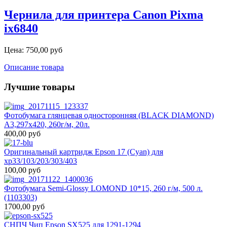
Чернила для принтера Canon Pixma
ix6840
Цена:
750,00 руб
Описание товара
Лучшие товары
Фотобумага глянцевая односторонняя (BLACK DIAMOND)
А3,297х420, 260г/м, 20л.
400,00 руб
Оригинальный картридж Epson 17 (Cyan) для
xp33/103/203/303/403
100,00 руб
Фотобумага Semi-Glossy LOMOND 10*15, 260 г/м, 500 л.
(1103303)
1700,00 руб
СНПЧ Чип Epson SX525 для 1291-1294