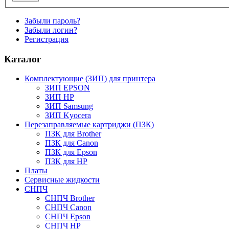
Забыли пароль?
Забыли логин?
Регистрация
Каталог
Комплектующие (ЗИП) для принтера
ЗИП EPSON
ЗИП HP
ЗИП Samsung
ЗИП Kyocera
Перезаправляемые картриджи (ПЗК)
ПЗК для Brother
ПЗК для Canon
ПЗК для Epson
ПЗК для HP
Платы
Сервисные жидкости
СНПЧ
СНПЧ Brother
СНПЧ Canon
СНПЧ Epson
СНПЧ HP