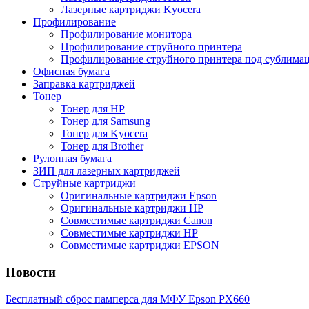
Лазерные картриджи Kyocera
Профилирование
Профилирование монитора
Профилирование струйного принтера
Профилирование струйного принтера под сублима
Офисная бумага
Заправка картриджей
Тонер
Тонер для НР
Тонер для Samsung
Тонер для Kyocera
Тонер для Brother
Рулонная бумага
ЗИП для лазерных картриджей
Струйные картриджи
Оригинальные картриджи Epson
Оригинальные картриджи НР
Cовместимые картриджи Canon
Cовместимые картриджи HP
Cовместимые картриджи EPSON
Новости
Бесплатный сброс памперса для МФУ Epson PX660