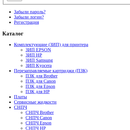
Забыли пароль?
Забыли логин?
Регистрация
Каталог
Комплектующие (ЗИП) для принтера
ЗИП EPSON
ЗИП HP
ЗИП Samsung
ЗИП Kyocera
Перезаправляемые картриджи (ПЗК)
ПЗК для Brother
ПЗК для Canon
ПЗК для Epson
ПЗК для HP
Платы
Сервисные жидкости
СНПЧ
СНПЧ Brother
СНПЧ Canon
СНПЧ Epson
СНПЧ HP