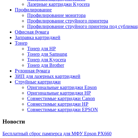
Лазерные картриджи Kyocera
Профилирование
Профилирование монитора
Профилирование струйного принтера
Профилирование струйного принтера под сублима
Офисная бумага
Заправка картриджей
Тонер
Тонер для НР
Тонер для Samsung
Тонер для Kyocera
Тонер для Brother
Рулонная бумага
ЗИП для лазерных картриджей
Струйные картриджи
Оригинальные картриджи Epson
Оригинальные картриджи НР
Cовместимые картриджи Canon
Cовместимые картриджи HP
Cовместимые картриджи EPSON
Новости
Бесплатный сброс памперса для МФУ Epson PX660